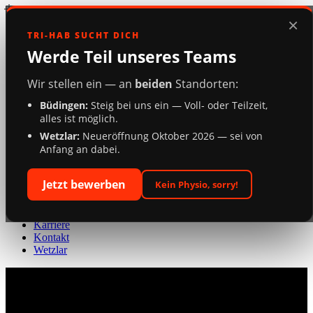
Skip
Hit enter to search or ESC to close
×
to
Close
TRI-HAB SUCHT DICH
main
Search
content
Menu
Physiotherapie
Werde Teil unseres Teams
Personaltraining
Direktzugang
Wir stellen ein — an
beiden
Standorten:
Akuttermin
FAQs
Büdingen:
Steig bei uns ein — Voll- oder Teilzeit,
Karriere
alles ist möglich.
Kontakt
Wetzlar:
Neueröffnung Oktober 2026 — sei von
Wetzlar
Anfang an dabei.
Physiotherapie
Personaltraining
Jetzt bewerben
Kein Physio, sorry!
Direktzugang
Akuttermin
FAQs
Karriere
Kontakt
Wetzlar