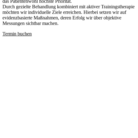
das Patientenwohl höchste Priorität.
Durch gezielte Behandlung kombiniert mit aktiver Trainingstherapie
möchten wir individuelle Ziele erreichen. Hierbei setzen wir auf
evidenzbasierte Maßnahmen, deren Erfolg wir über objektive
Messungen sichtbar machen.
Termin buchen
Gesetzlich & privat
Versicherte
KPE (MLD) – Lymph- u. Ödemtherapie
Allgemeine Krankengymnastik
CMD – Kiefergelenkstherapie